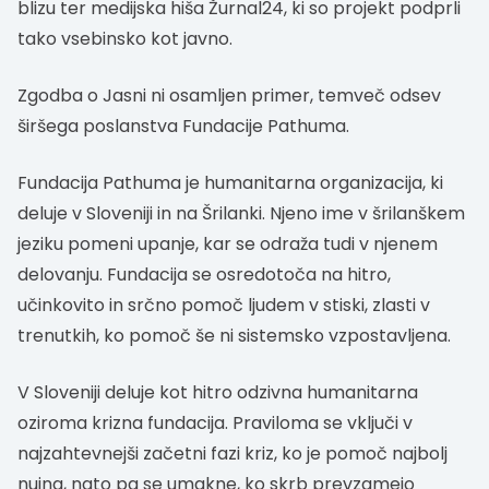
blizu ter medijska hiša Žurnal24, ki so projekt podprli
tako vsebinsko kot javno.
Zgodba o Jasni ni osamljen primer, temveč odsev
širšega poslanstva Fundacije Pathuma.
Fundacija Pathuma je humanitarna organizacija, ki
deluje v Sloveniji in na Šrilanki. Njeno ime v šrilanškem
jeziku pomeni upanje, kar se odraža tudi v njenem
delovanju. Fundacija se osredotoča na hitro,
učinkovito in srčno pomoč ljudem v stiski, zlasti v
trenutkih, ko pomoč še ni sistemsko vzpostavljena.
V Sloveniji deluje kot hitro odzivna humanitarna
oziroma krizna fundacija. Praviloma se vključi v
najzahtevnejši začetni fazi kriz, ko je pomoč najbolj
nujna, nato pa se umakne, ko skrb prevzamejo