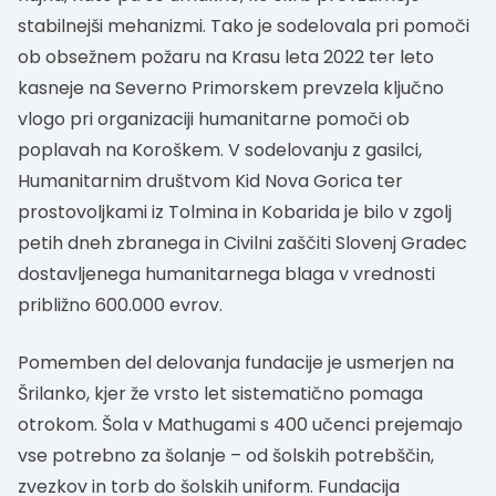
stabilnejši mehanizmi. Tako je sodelovala pri pomoči
ob obsežnem požaru na Krasu leta 2022 ter leto
kasneje na Severno Primorskem prevzela ključno
vlogo pri organizaciji humanitarne pomoči ob
poplavah na Koroškem. V sodelovanju z gasilci,
Humanitarnim društvom Kid Nova Gorica ter
prostovoljkami iz Tolmina in Kobarida je bilo v zgolj
petih dneh zbranega in Civilni zaščiti Slovenj Gradec
dostavljenega humanitarnega blaga v vrednosti
približno 600.000 evrov.
Pomemben del delovanja fundacije je usmerjen na
Šrilanko, kjer že vrsto let sistematično pomaga
otrokom. Šola v Mathugami s 400 učenci prejemajo
vse potrebno za šolanje – od šolskih potrebščin,
zvezkov in torb do šolskih uniform. Fundacija