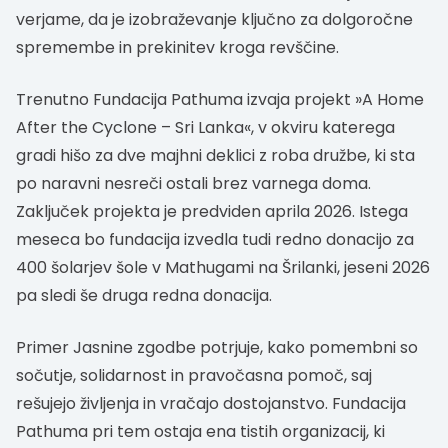
verjame, da je izobraževanje ključno za dolgoročne
spremembe in prekinitev kroga revščine.
Trenutno Fundacija Pathuma izvaja projekt »A Home
After the Cyclone – Sri Lanka«, v okviru katerega
gradi hišo za dve majhni deklici z roba družbe, ki sta
po naravni nesreči ostali brez varnega doma.
Zaključek projekta je predviden aprila 2026. Istega
meseca bo fundacija izvedla tudi redno donacijo za
400 šolarjev šole v Mathugami na Šrilanki, jeseni 2026
pa sledi še druga redna donacija.
Primer Jasnine zgodbe potrjuje, kako pomembni so
sočutje, solidarnost in pravočasna pomoč, saj
rešujejo življenja in vračajo dostojanstvo. Fundacija
Pathuma pri tem ostaja ena tistih organizacij, ki