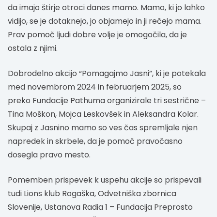
da imajo štirje otroci danes mamo. Mamo, ki jo lahko
vidijo, se je dotaknejo, jo objamejo in ji rečejo mama.
Prav pomoč ljudi dobre volje je omogočila, da je
ostala z njimi.
Dobrodelno akcijo “Pomagajmo Jasni”, ki je potekala
med novembrom 2024 in februarjem 2025, so
preko Fundacije Pathuma organizirale tri sestrične –
Tina Moškon, Mojca Leskovšek in Aleksandra Kolar.
Skupaj z Jasnino mamo so ves čas spremljale njen
napredek in skrbele, da je pomoč pravočasno
dosegla pravo mesto.
Pomemben prispevek k uspehu akcije so prispevali
tudi Lions klub Rogaška, Odvetniška zbornica
Slovenije, Ustanova Radia 1 – Fundacija Preprosto