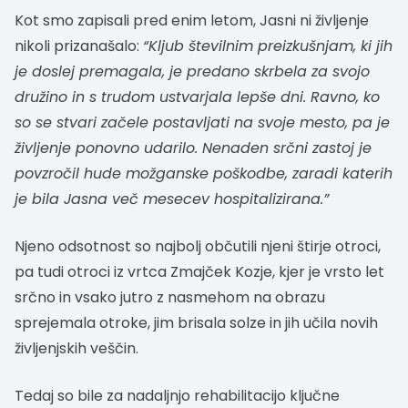
Kot smo zapisali pred enim letom, Jasni ni življenje
nikoli prizanašalo:
“Kljub številnim preizkušnjam, ki jih
je doslej premagala, je predano skrbela za svojo
družino in s trudom ustvarjala lepše dni. Ravno, ko
so se stvari začele postavljati na svoje mesto, pa je
življenje ponovno udarilo. Nenaden srčni zastoj je
povzročil hude možganske poškodbe, zaradi katerih
je bila Jasna več mesecev hospitalizirana.”
Njeno odsotnost so najbolj občutili njeni štirje otroci,
pa tudi otroci iz vrtca Zmajček Kozje, kjer je vrsto let
srčno in vsako jutro z nasmehom na obrazu
sprejemala otroke, jim brisala solze in jih učila novih
življenjskih veščin.
Tedaj so bile za nadaljnjo rehabilitacijo ključne