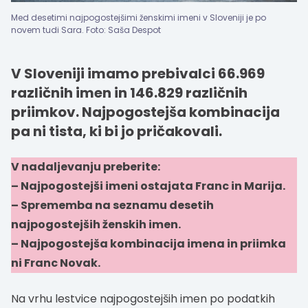
Med desetimi najpogostejšimi ženskimi imeni v Sloveniji je po
novem tudi Sara. Foto: Saša Despot
V Sloveniji imamo prebivalci 66.969
različnih imen in 146.829 različnih
priimkov. Najpogostejša kombinacija
pa ni tista, ki bi jo pričakovali.
V nadaljevanju preberite:
– Najpogostejši imeni ostajata Franc in Marija.
– Sprememba na seznamu desetih
najpogostejših ženskih imen.
– Najpogostejša kombinacija imena in priimka
ni Franc Novak.
Na vrhu lestvice najpogostejših imen po podatkih