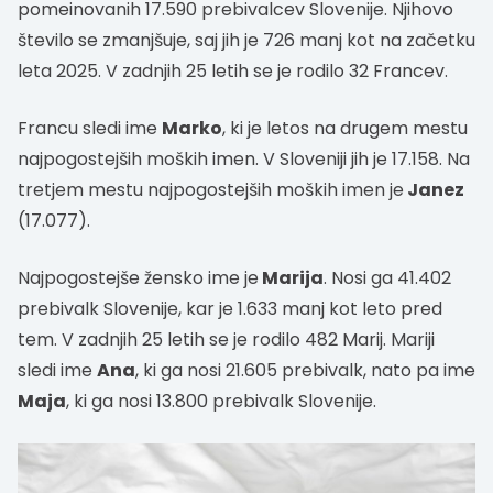
pomeinovanih 17.590 prebivalcev Slovenije. Njihovo
število se zmanjšuje, saj jih je 726 manj kot na začetku
leta 2025. V zadnjih 25 letih se je rodilo 32 Francev.
Francu sledi ime
Marko
, ki je letos na drugem mestu
najpogostejših moških imen. V Sloveniji jih je 17.158. Na
tretjem mestu najpogostejših moških imen je
Janez
(17.077).
Najpogostejše žensko ime je
Marija
. Nosi ga 41.402
prebivalk Slovenije, kar je 1.633 manj kot leto pred
tem. V zadnjih 25 letih se je rodilo 482 Marij. Mariji
sledi ime
Ana
, ki ga nosi 21.605 prebivalk, nato pa ime
Maja
, ki ga nosi 13.800 prebivalk Slovenije.