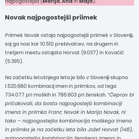
najpogostejša (
Marija
,
Ana
in
Maja
).
Novak najpogostejši priimek
Priimek Novak ostaja najpogostejši priimek v Sloveniji,
saj ga nosi kar 10.510 prebivalcev, na drugem in
tretjem mestu ostajata Horvat (9.037) in Kovačič
(5.395).
Na začetku letošnjega leta je bilo v Sloveniji skupno
1.520.680 kombinacij imen in priimkov, od tega
734.077 pri moških in 786.603 pri ženskah. “
Čeprav bi
pričakovali, da bosta najpogostejši kombinaciji
imena in priimka Franc Novak in Marija Novak, ni
tako – najpogostejša kombinacija moškega imena
in priimka je na začetku leta bila Jožef Horvat (148),
najpogostejša kombinacija ženskega imena in