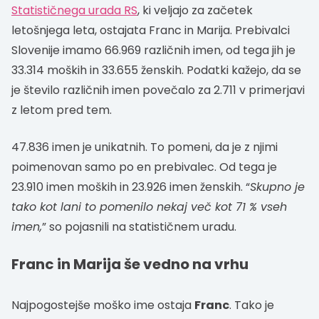
Statističnega urada RS
, ki veljajo za začetek
letošnjega leta, ostajata Franc in Marija. Prebivalci
Slovenije imamo 66.969 različnih imen, od tega jih je
33.314 moških in 33.655 ženskih. Podatki kažejo, da se
je število različnih imen povečalo za 2.711 v primerjavi
z letom pred tem.
47.836 imen je unikatnih. To pomeni, da je z njimi
poimenovan samo po en prebivalec. Od tega je
23.910 imen moških in 23.926 imen ženskih. “
Skupno je
tako kot lani to pomenilo nekaj več kot 71 % vseh
imen,
” so pojasnili na statističnem uradu.
Franc in Marija še vedno na vrhu
Najpogostejše moško ime ostaja
Franc
. Tako je