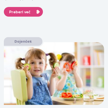
Preberi več
Dojenček