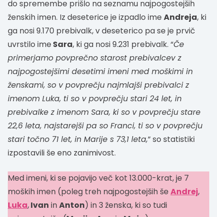
do spremembe prišlo na seznamu najpogostejših
ženskih imen. Iz deseterice je izpadlo ime
Andreja
, ki
ga nosi 9.170 prebivalk, v deseterico pa se je prvič
uvrstilo ime
Sara
, ki ga nosi 9.231 prebivalk. “
Če
primerjamo povprečno starost prebivalcev z
najpogostejšimi desetimi imeni med moškimi in
ženskami, so v povprečju najmlajši prebivalci z
imenom Luka, ti so v povprečju stari 24 let, in
prebivalke z imenom Sara, ki so v povprečju stare
22,6 leta, najstarejši pa so Franci, ti so v povprečju
stari točno 71 let, in Marije s 73,1 leta,
” so statistiki
izpostavili še eno zanimivost.
Med imeni, ki se pojavijo več kot 13.000-krat, je 7
moških imen (poleg treh najpogostejših še
Andrej
,
Luka
,
Ivan
in
Anton
) in 3 ženska, ki so tudi