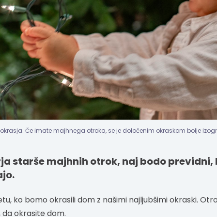
a okrasja. Če imate majhnega otroka, se je določenim okraskom bolje izogni
a starše majhnih otrok, naj bodo previdni,
jo.
v letu, ko bomo okrasili dom z našimi najljubšimi okraski. Ot
, da okrasite dom.