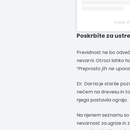
A post 
Poskrbite za ust
Previdnost ne bo odveč t
nevarni. Otroci lahko ho
“
Preprosto jih ne uporab
Dr. Darria je starše poz
nečem na drevesu in to p
njega postavila ograjo.
Na njenem seznamu so tu
nevarnost za ugrize in z