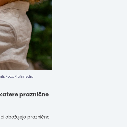
ti. Foto: Profimedia
 katere praznične
roci obožujejo praznično