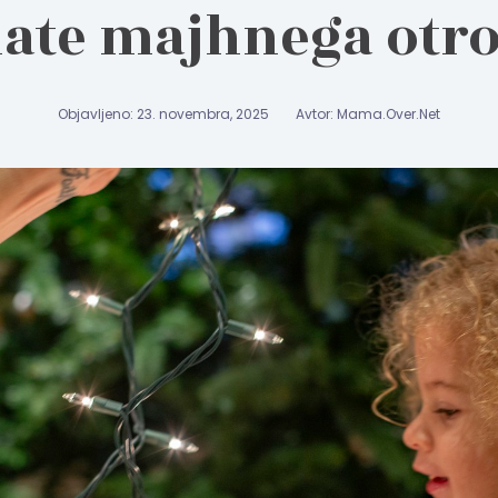
ate majhnega otr
Objavljeno: 23. novembra, 2025
Avtor: Mama.Over.Net