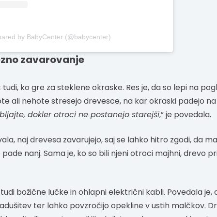
shared by BabyCenter (@babycenter)
rezno zavarovanje
udi, ko gre za steklene okraske. Res je, da so lepi na pogl
te ali nehote stresejo drevesce, na kar okraski padejo na tl
ljajte, dokler otroci ne postanejo starejši
,” je povedala.
vala, naj drevesa zavarujejo, saj se lahko hitro zgodi, da m
ade nanj. Sama je, ko so bili njeni otroci majhni, drevo pr
di božične lučke in ohlapni električni kabli. Povedala je, 
adušitev ter lahko povzročijo opekline v ustih malčkov. Dr.