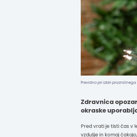
Previdno pri izbiri prazničneg
Zdravnica opozarj
okraske uporablja
Pred vrati je tisti čas 
vzdušje in komaj čakajo