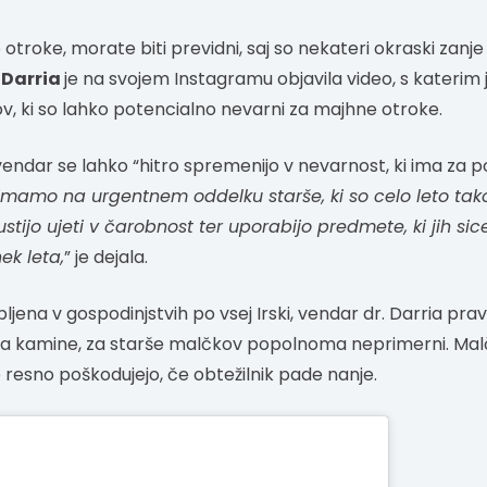
roke, morate biti previdni, saj so nekateri okraski zanje
 Darria
je na svojem Instagramu objavila video, s katerim j
v, ki so lahko potencialno nevarni za majhne otroke.
 vendar se lahko “hitro spremenijo v nevarnost, ki ima za p
imamo na urgentnem oddelku starše, ki so celo leto tak
ustijo ujeti v čarobnost ter uporabijo predmete, ki jih sicer
k leta,
” je dejala.
bljena v gospodinjstvih po vsej Irski, vendar dr. Darria pravi
o na kamine, za starše malčkov popolnoma neprimerni. Malčk
 resno poškodujejo, če obtežilnik pade nanje.