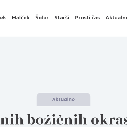
ček
Malček
Šolar
Starši
Prosti čas
Aktualn
Aktualno
nih božičnih okra