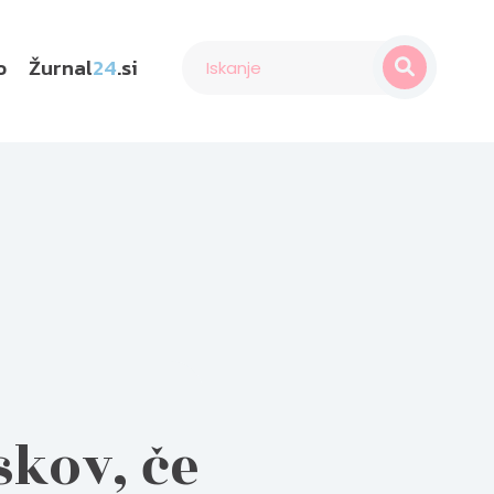
o
Žurnal
24
.si
skov, če