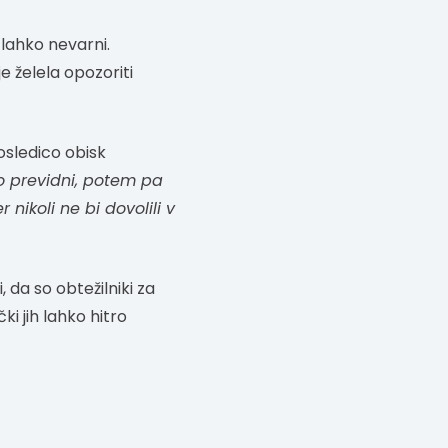
 lahko nevarni.
e želela opozoriti
osledico obisk
o previdni, potem pa
 nikoli ne bi dovolili v
, da so obtežilniki za
i jih lahko hitro