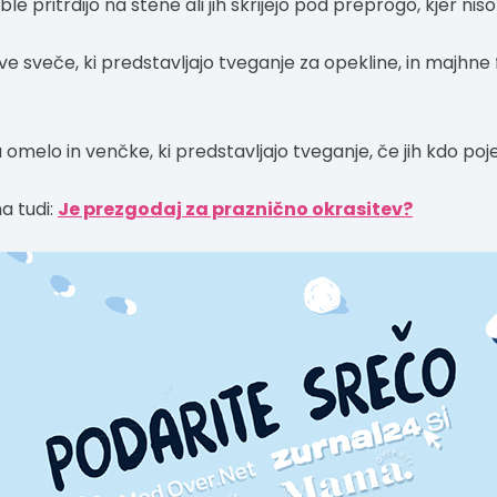
le pritrdijo na stene ali jih skrijejo pod preprogo, kjer nis
ve sveče, ki predstavljajo tveganje za opekline, in majhne f
a omelo in venčke, ki predstavljajo tveganje, če jih kdo poje
a tudi:
Je prezgodaj za praznično okrasitev?