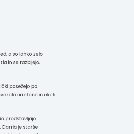
ed, a so lahko zelo
a in se razbijejo.
alčki posežejo po
ivezala na steno in okoli
da predstavljajo
 Darria je starše