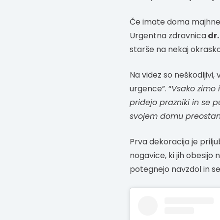
Če imate doma majhne ot
Urgentna zdravnica
dr.
starše na nekaj okrasko
Na videz so neškodljivi,
urgence”. “
Vsako zimo 
pridejo prazniki in se p
svojem domu preostane
Prva dekoracija je prilju
nogavice, ki jih obesij
potegnejo navzdol in se