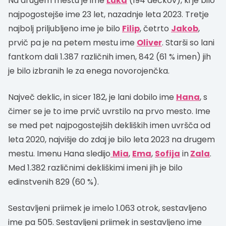
Na drugem mestu je ime
Luka
(194 dečkov), ki je bilo
najpogostejše ime 23 let, nazadnje leta 2023. Tretje
najbolj priljubljeno ime je bilo
Filip
, četrto
Jakob
,
prvič pa je na petem mestu ime
Oliver
. Starši so lani
fantkom dali 1.387 različnih imen, 842 (61 % imen) jih
je bilo izbranih le za enega novorojenčka.
Največ deklic, in sicer 182, je lani dobilo ime
Hana
, s
čimer se je to ime prvič uvrstilo na prvo mesto. Ime
se med pet najpogostejših dekliških imen uvršča od
leta 2020, najvišje do zdaj je bilo leta 2023 na drugem
mestu. Imenu Hana sledijo
Mia
,
Ema
,
Sofija
in
Zala
.
Med 1.382 različnimi dekliškimi imeni jih je bilo
edinstvenih 829 (60 %).
Sestavljeni priimek je imelo 1.063 otrok, sestavljeno
ime pa 505. Sestavljeni priimek in sestavljeno ime