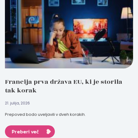
Francija prva država EU, ki je storila
tak korak
21. julija, 2026
Prepoved bodo uveljavili v dveh korakih.
Preberi več