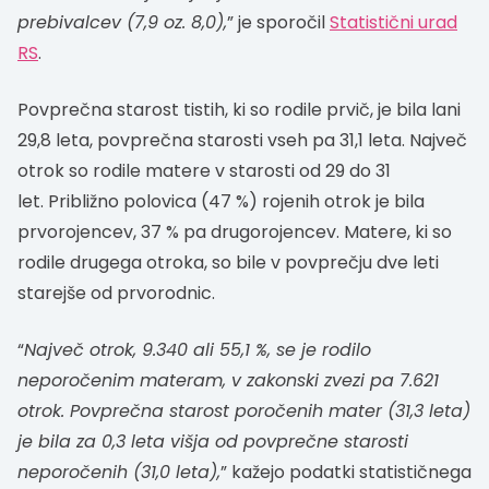
prebivalcev (7,9 oz. 8,0),
” je sporočil
Statistični urad
RS
.
Povprečna starost tistih, ki so rodile prvič, je bila lani
29,8 leta, povprečna starosti vseh pa 31,1 leta. Največ
otrok so rodile matere v starosti od 29 do 31
let. Približno polovica (47 %) rojenih otrok je bila
prvorojencev, 37 % pa drugorojencev. Matere, ki so
rodile drugega otroka, so bile v povprečju dve leti
starejše od prvorodnic.
“
Največ otrok, 9.340 ali 55,1 %, se je rodilo
neporočenim materam, v zakonski zvezi pa 7.621
otrok. Povprečna starost poročenih mater (31,3 leta)
je bila za 0,3 leta višja od povprečne starosti
neporočenih (31,0 leta),
” kažejo podatki statističnega