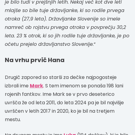
je bilo tudi v prejšnjih letih. Nekaj več kot dve leti
mlajše so bile tuje državljanke, ki so rodile prvega
otroka (27,9 leta). Državljanke Slovenije so imele
namreč ob rojstvu prvega otroka v povprečju 30,2
leta. 23 % otrok, ki so jih rodile tuje državljanke, je po
očetu prejelo državljanstvo Slovenije.
“
Na vrhu prvič Hana
Drugič zapored so starši za dečke najpogosteje
izbrali ime
Mark
. S tem imenom se ponaša 198 lani
rojenih fantkov. Ime Mark se v prvo deseterico
uvršča že od leta 2011, do leta 2024 pa je bil najvišje
uvrščen v letih 2017 in 2020, ko je bil na tretjem
mestu.