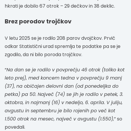
hkrati je dobilo 67 otrok – 29 dečkov in 38 deklic.
Brez porodov trojčkov
V letu 2025 se je rodilo 208 parov dvojčkov. Prvič
odkar Statistični urad spremlja te podatke pa se je
zgodilo, da ni bilo poroda trojčkov.
“
Na dan se je rodilo v povprečju 46 otrok (toliko kot
leto prej), med koncem tedna v povprečju 9 manj
(37), na običajen delovni dan (od ponedeljka do
petka) pa 50. Največ (74) se jih je rodilo v petek, 3.
oktobra, in najmanj (16) v nedeljo, 6. aprila. V juliju,
avgustu in septembru je bilo rojenih po več kot
1.500 otrok na mesec, največ v avgustu (1.550),
” so
povedali.