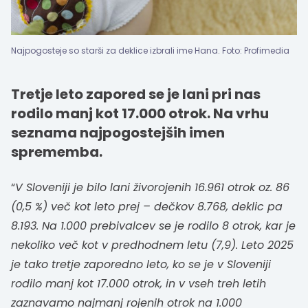
Najpogosteje so starši za deklice izbrali ime Hana. Foto: Profimedia
Tretje leto zapored se je lani pri nas
rodilo manj kot 17.000 otrok. Na vrhu
seznama najpogostejših imen
sprememba.
“
V Sloveniji je bilo lani živorojenih 16.961 otrok oz. 86
(0,5 %) več kot leto prej – dečkov 8.768, deklic pa
8.193. Na 1.000 prebivalcev se je rodilo 8 otrok, kar je
nekoliko več kot v predhodnem letu (7,9). Leto 2025
je tako tretje zaporedno leto, ko se je v Sloveniji
rodilo manj kot 17.000 otrok, in v vseh treh letih
zaznavamo najmanj rojenih otrok na 1.000