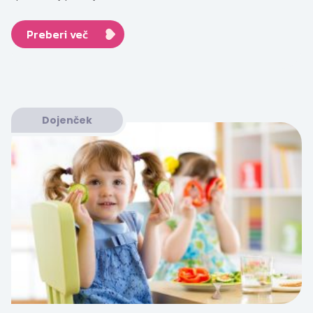
Preberi več
Dojenček