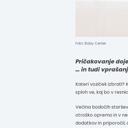
Foto: Baby Center
Pričakovanje doje
… in tudi vprašanj
Kateri voziček izbrati? 
sploh ve, kaj bo v resni
Večina bodočih staršev se
otroško opremo in v nek
dodatkov in priporočil,