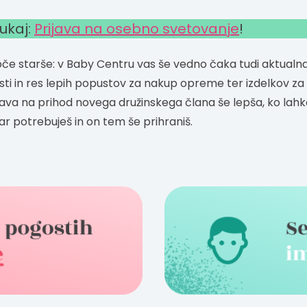
tukaj:
Prijava na osebno svetovanje
!
če starše: v Baby Centru vas še vedno čaka tudi aktualna
ti in res lepih popustov za nakup opreme ter izdelkov z
ava na prihod novega družinskega člana še lepša, ko lahk
ar potrebuješ in on tem še prihraniš.