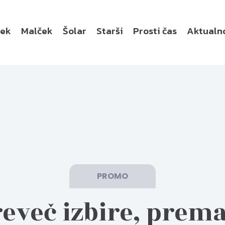
ček
Malček
Šolar
Starši
Prosti čas
Aktualn
PROMO
eveč izbire, prem