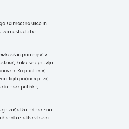
ga za mestne ulice in
 varnosti, da bo
izkusiš in primerjaš v
Poskusiš, kako se upravlja
 osnovne. Ko postaneš
i, ki jih počneš prvič.
in brez pritiska,
nega začetka priprav na
ihranita veliko stresa,