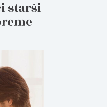
 starši
opreme