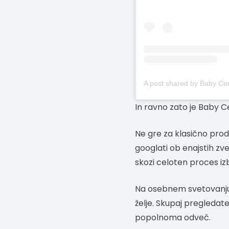
In ravno zato je Baby C
Ne gre za klasično prodaj
googlati ob enajstih zve
skozi celoten proces iz
Na osebnem svetovanju s
želje. Skupaj pregledate
popolnoma odveč.