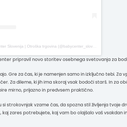
A post shared by Baby Center Slovenija | Otroška trgovina (@babycenter_slovenija)
enter pripravil novo storitev osebnega svetovanja za bod
o. Gre za čas, ki je namenjen samo in izključno tebi. Za vpr
čer. Za dileme, ki jih ima skoraj vsak bodoči starš. In za o
bire mirno, prijazno in predvsem praktično.
i strokovnjak vzame čas, da spozna stil življenja tvoje dr
, kaj zares potrebujete, kaj vam bo olajšalo vaš vsakdan i