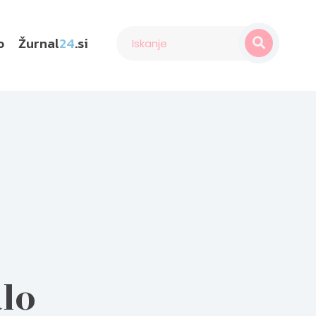
o
Žurnal
24
.si
alo