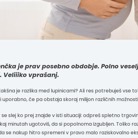
nčka je prav posebno obdobje. Polno veselj
. Veliiiko vprašanj.
Kakšna je razlika med lupinicami? Ali res potrebuješ vse to
ci uporabno, če pa obstaja skoraj milijon različnih možnost
 slej ko prej znajde v isti situaciji: odpreš spletno trgovin
aj minutah ugotoviš, da si popolnoma izgubljen. Toliko razl
 da se nakup hitro spremeni v pravo malo raziskovalno eks