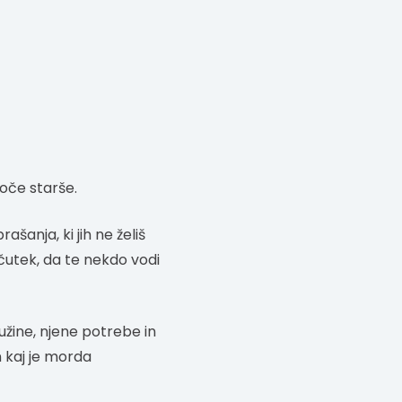
oče starše.
ašanja, ki jih ne želiš
bčutek, da te nekdo vodi
užine, njene potrebe in
n kaj je morda