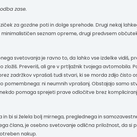
godba zase.
ziček za gozdne poti in dolge sprehode. Drugi nekaj lahke
i minimalističen seznam opreme, drugi predvsem občutek
ga svetovanja je ravno to, da lahko vse izdelke vidiš, pre
 zložiš. Preveriš, ali gre v prtljažnik tvojega avtomobila. 
 brez zadržkov vprašaš tudi stvari, ki se morda zdijo čisto
elo pomembnega: ni neumnih vprašanj. Obstajajo samo stvar
nekdo pomaga sprejeti prave odločitve brez kompliciranja 
 in bi si želela bolj mirnega, preglednega in samozavest
a člana, je osebno svetovanje odlična priložnost, da si pr
potreben nakup.