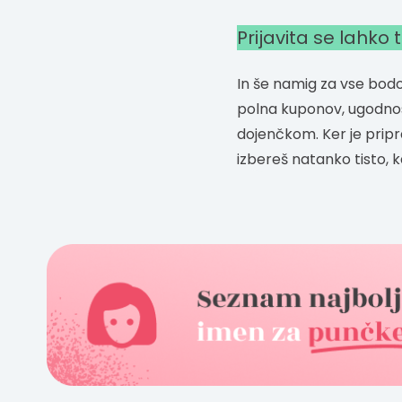
Prijavita se lahko 
In še namig za vse bodo
polna kuponov, ugodnos
dojenčkom. Ker je pripr
izbereš natanko tisto, k