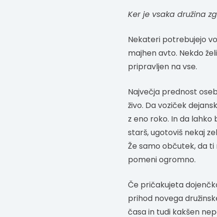
Ker je vsaka družina z
Nekateri potrebujejo vo
majhen avto. Nekdo žel
pripravljen na vse.
Največja prednost osebne
živo. Da voziček dejansko
z eno roko. In da lahko
starš, ugotoviš nekaj z
Že samo občutek, da ti 
pomeni ogromno.
Če pričakujeta dojenčka
prihod novega družinskeg
časa in tudi kakšen ne