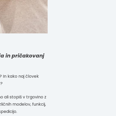
a in pričakovanj
? In kako naj človek
i?
o ali stopiš v trgovino z
ičnih modelov, funkcij,
pedicijo.