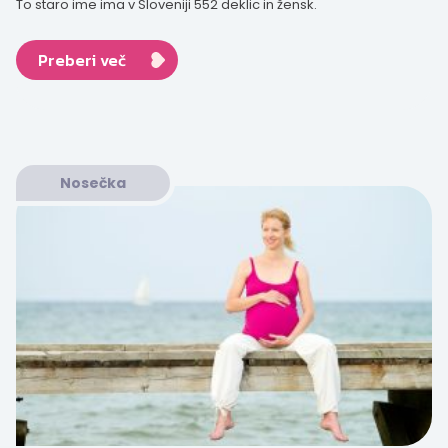
To staro ime ima v Sloveniji 552 deklic in žensk.
Preberi več
Nosečka