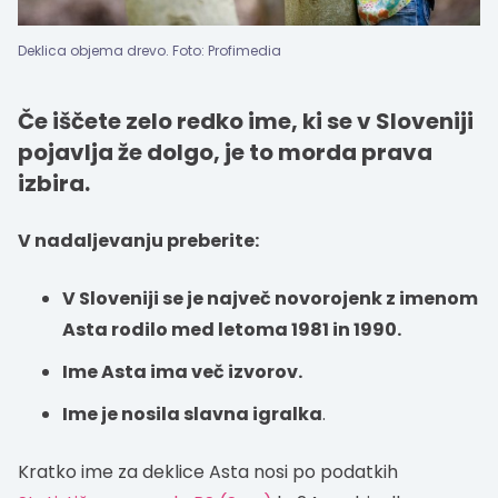
Deklica objema drevo. Foto: Profimedia
Če iščete zelo redko ime, ki se v Sloveniji
pojavlja že dolgo, je to morda prava
izbira.
V nadaljevanju preberite:
V Sloveniji se je največ novorojenk z imenom
Asta rodilo med letoma 1981 in 1990.
Ime Asta ima več izvorov.
Ime je nosila slavna igralka
.
Kratko ime za deklice Asta nosi po podatkih