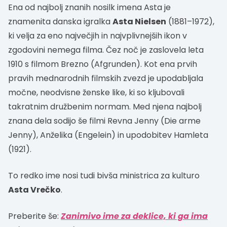
Ena od najbolj znanih nosilk imena Asta je
znamenita danska igralka
Asta Nielsen
(1881–1972),
ki velja za eno največjih in najvplivnejših ikon v
zgodovini nemega filma. Čez noč je zaslovela leta
1910 s filmom Brezno (Afgrunden). Kot ena prvih
pravih mednarodnih filmskih zvezd je upodabljala
močne, neodvisne ženske like, ki so kljubovali
takratnim družbenim normam. Med njena najbolj
znana dela sodijo še filmi Revna Jenny (Die arme
Jenny), Anželika (Engelein) in upodobitev Hamleta
(1921).
To redko ime nosi tudi bivša ministrica za kulturo
Asta Vrečko
.
Preberite še:
Zanimivo ime za deklice, ki ga ima