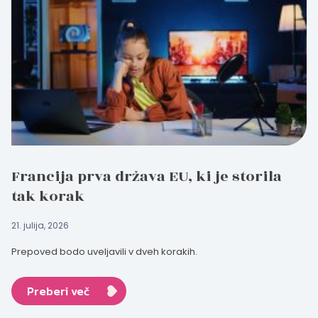
Francija prva država EU, ki je storila
tak korak
21. julija, 2026
Prepoved bodo uveljavili v dveh korakih.
Preberi več