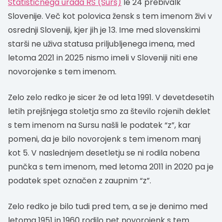
Statističnega urada RS (Surs)
le 24 prebivalk
Slovenije. Več kot polovica žensk s tem imenom živi v
osrednji Sloveniji, kjer jih je 13. Ime med slovenskimi
starši ne uživa statusa priljubljenega imena, med
letoma 2021 in 2025 nismo imeli v Sloveniji niti ene
novorojenke s tem imenom.
Zelo zelo redko je sicer že od leta 1991. V devetdesetih
letih prejšnjega stoletja smo za število rojenih deklet
s tem imenom na Sursu našli le podatek “z”, kar
pomeni, da je bilo novorojenk s tem imenom manj
kot 5. V naslednjem desetletju se ni rodila nobena
punčka s tem imenom, med letoma 2011 in 2020 pa je
podatek spet označen z zaupnim “z”.
Zelo redko je bilo tudi pred tem, a se je denimo med
letoma 1951 in 1960 rodilo pet novorojenk s tem