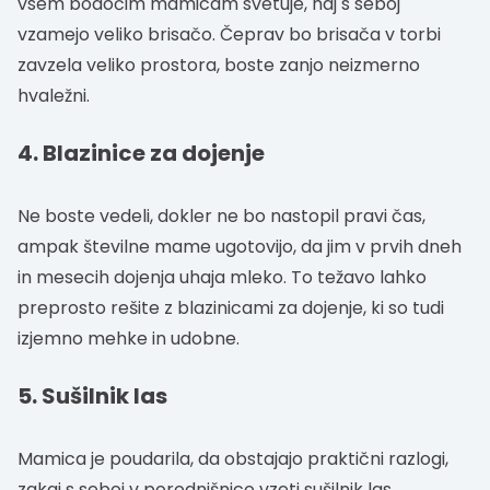
vsem bodočim mamicam svetuje, naj s seboj
vzamejo veliko brisačo. Čeprav bo brisača v torbi
zavzela veliko prostora, boste zanjo neizmerno
hvaležni.
4. Blazinice za dojenje
Ne boste vedeli, dokler ne bo nastopil pravi čas,
ampak številne mame ugotovijo, da jim v prvih dneh
in mesecih dojenja uhaja mleko. To težavo lahko
preprosto rešite z blazinicami za dojenje, ki so tudi
izjemno mehke in udobne.
5. Sušilnik las
Mamica je poudarila, da obstajajo praktični razlogi,
zakaj s seboj v porodnišnico vzeti sušilnik las.