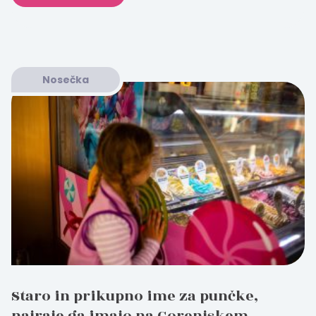
Nosečka
Staro in prikupno ime za punčke,
najraje ga imajo na Gorenjskem