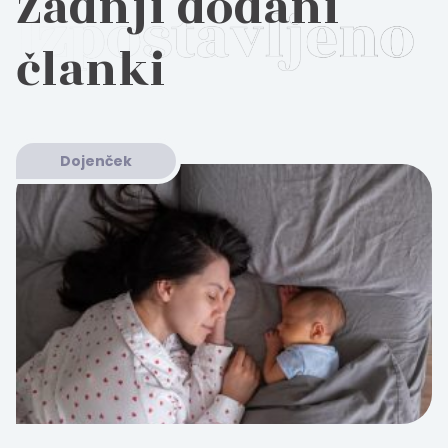
Zadnji dodani
članki
Dojenček