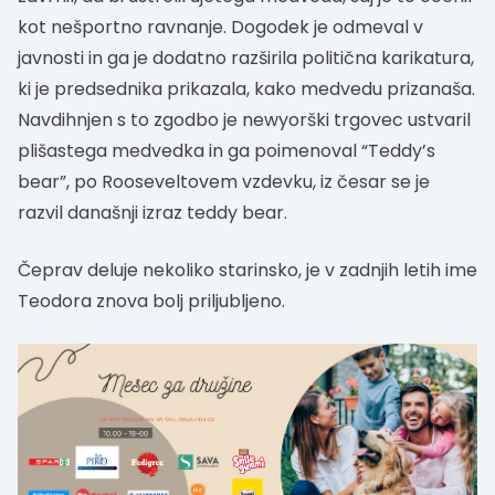
kot nešportno ravnanje. Dogodek je odmeval v
javnosti in ga je dodatno razširila politična karikatura,
ki je predsednika prikazala, kako medvedu prizanaša.
Navdihnjen s to zgodbo je newyorški trgovec ustvaril
plišastega medvedka in ga poimenoval “Teddy’s
bear”, po Rooseveltovem vzdevku, iz česar se je
razvil današnji izraz teddy bear.
Čeprav deluje nekoliko starinsko, je v zadnjih letih ime
Teodora znova bolj priljubljeno.