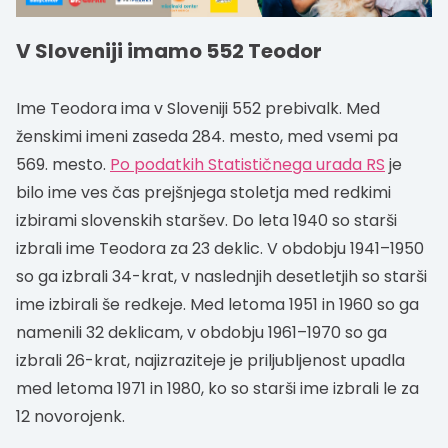
V Sloveniji imamo 552 Teodor
Ime Teodora ima v Sloveniji 552 prebivalk. Med
ženskimi imeni zaseda 284. mesto, med vsemi pa
569. mesto.
Po podatkih Statističnega urada RS
je
bilo ime ves čas prejšnjega stoletja med redkimi
izbirami slovenskih staršev. Do leta 1940 so starši
izbrali ime Teodora za 23 deklic. V obdobju 1941–1950
so ga izbrali 34-krat, v naslednjih desetletjih so starši
ime izbirali še redkeje. Med letoma 1951 in 1960 so ga
namenili 32 deklicam, v obdobju 1961–1970 so ga
izbrali 26-krat, najizraziteje je priljubljenost upadla
med letoma 1971 in 1980, ko so starši ime izbrali le za
12 novorojenk.