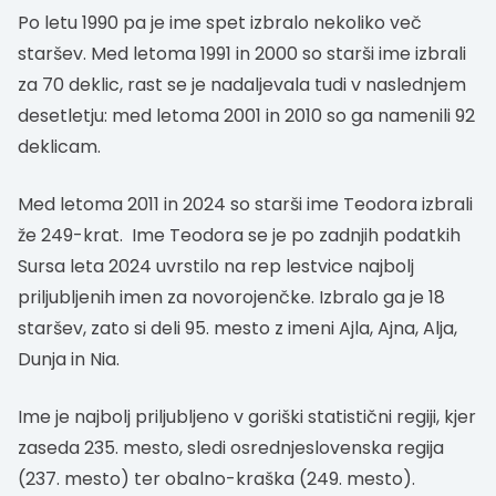
Po letu 1990 pa je ime spet izbralo nekoliko več
staršev. Med letoma 1991 in 2000 so starši ime izbrali
za 70 deklic, rast se je nadaljevala tudi v naslednjem
desetletju: med letoma 2001 in 2010 so ga namenili 92
deklicam.
Med letoma 2011 in 2024 so starši ime Teodora izbrali
že 249-krat. Ime Teodora se je po zadnjih podatkih
Sursa leta 2024 uvrstilo na rep lestvice najbolj
priljubljenih imen za novorojenčke. Izbralo ga je 18
staršev, zato si deli 95. mesto z imeni Ajla, Ajna, Alja,
Dunja in Nia.
Ime je najbolj priljubljeno v goriški statistični regiji, kjer
zaseda 235. mesto, sledi osrednjeslovenska regija
(237. mesto) ter obalno-kraška (249. mesto).