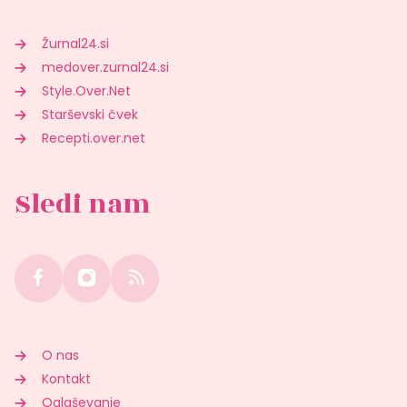
Žurnal24.si
medover.zurnal24.si
Style.Over.Net
Starševski čvek
Recepti.over.net
Sledi nam
O nas
Kontakt
Oglaševanje