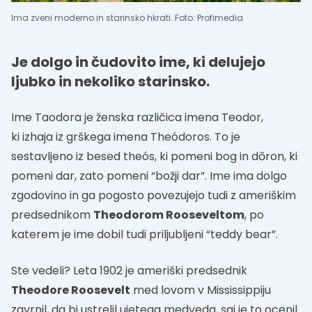
Ima zveni moderno in starinsko hkrati. Foto: Profimedia
Je dolgo in čudovito ime, ki delujejo
ljubko in nekoliko starinsko.
Ime Taodora je ženska različica imena Teodor,
ki izhaja iz grškega imena Theódoros. To je
sestavljeno iz besed theós, ki pomeni bog in dōron, ki
pomeni dar, zato pomeni “božji dar”. Ime ima dolgo
zgodovino in ga pogosto povezujejo tudi z ameriškim
predsednikom
Theodorom Rooseveltom
, po
katerem je ime dobil tudi priljubljeni “teddy bear”.
Ste vedeli? Leta 1902 je ameriški predsednik
Theodore Roosevelt
med lovom v Mississippiju
zavrnil, da bi ustrelil ujetega medveda, saj je to ocenil