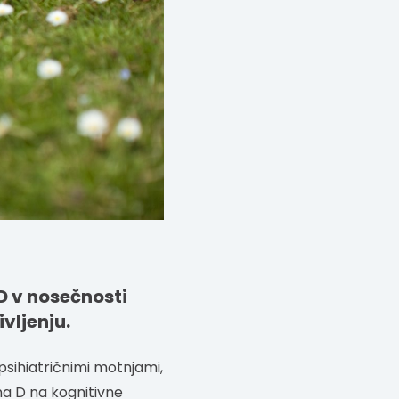
D v nosečnosti
vljenju.
sihiatričnimi motnjami,
ina D na kognitivne