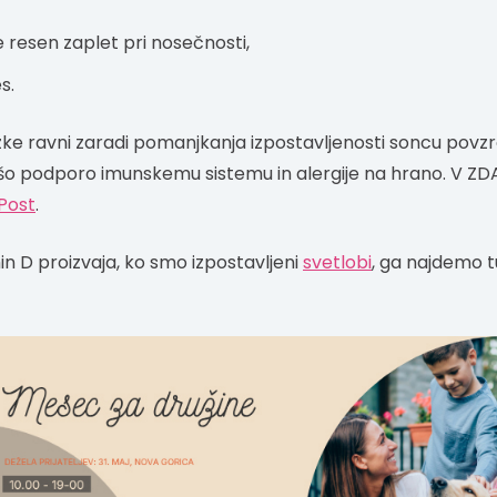
 je resen zaplet pri nosečnosti,
s.
zke ravni zaradi pomanjkanja izpostavljenosti soncu povzro
šo podporo imunskemu sistemu in alergije na hrano. V ZDA
Post
.
n D proizvaja, ko smo izpostavljeni
svetlobi
, ga najdemo tud