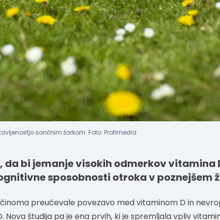
tavljenostjo sončnim žarkom. Foto: Profimedia
, da bi jemanje visokih odmerkov vitamina 
kognitivne sposobnosti otroka v poznejšem ži
večinoma preučevale povezavo med vitaminom D in nevrop
 Nova študija pa je ena prvih, ki je spremljala vpliv vitam