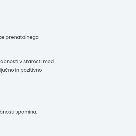
nke prenatalnega
sobnosti v starosti med
ključno in pozitivno
obnosti spomina.