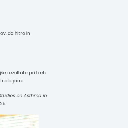
v, da hitro in
jše rezultate pri treh
d nalogami.
tudies on Asthma in
25.