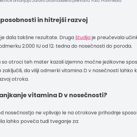
čnice ohranjajo zdravo uravnoteženo prehrano. Foto: Profimedia
posobnosti in hitrejši razvoj
ki je dala takšne rezultate. Druga
študija
je preučevala uči
odmerku 2.000 IU od 12. tedna do nosečnosti do poroda.
da so otroci teh mater kazali izjemno močne jezikovne spo
so zaključili, da višji odmerki vitamina D v nosečnosti lahko 
azvoj otroka.
anjkanje vitamina D v nosečnosti?
ed nosečnostjo ne vplivajo le na otrokove prihodnje spos
la lahko poveča tudi tveganje za: