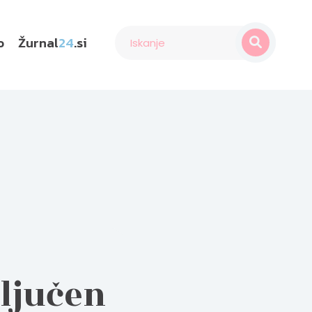
o
Žurnal
24
.si
ključen