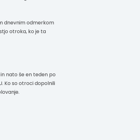
kim dnevnim odmerkom
jo otroka, ko je ta
 in nato še en teden po
Ko so otroci dopolnili
elovanje.