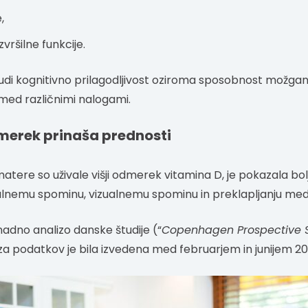
,
zvršilne funkcije.
 tudi kognitivno prilagodljivost oziroma sposobnost možgano
 med različnimi nalogami.
odmerek prinaša prednosti
atere so uživale višji odmerek vitamina D, je pokazala bol
rbalnemu spominu, vizualnemu spominu in preklapljanju me
adno analizo danske študije (“
Copenhagen Prospective S
iza podatkov je bila izvedena med februarjem in junijem 20