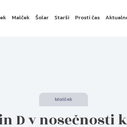
ček
Malček
Šolar
Starši
Prosti čas
Aktualn
Malček
n D v nosečnosti 