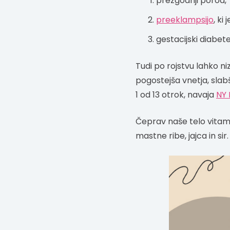
prezgodnji porod,
preeklampsijo
, ki
gestacijski diabete
Tudi po rojstvu lahko ni
pogostejša vnetja, slab
1 od 13 otrok, navaja
NY 
Čeprav naše telo vitami
mastne ribe, jajca in sir.