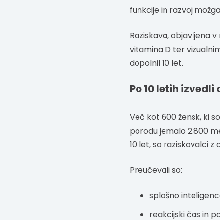
funkcije in razvoj možga
Raziskava, objavljena v r
vitamina D ter vizualni
dopolnil 10 let.
Po 10 letih izvedli
Več kot 600 žensk, ki s
porodu jemalo 2.800 med
10 let, so raziskovalci 
Preučevali so:
splošno inteligenc
reakcijski čas in p