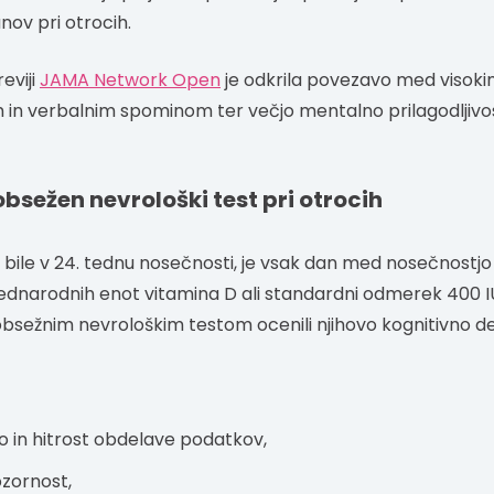
nov pri otrocih.
eviji
JAMA Network Open
je odkrila povezavo med viso
m in verbalnim spominom ter večjo mentalno prilagodljivost
 obsežen nevrološki test pri otrocih
o bile v 24. tednu nosečnosti, je vsak dan med nosečnostjo
narodnih enot vitamina D ali standardni odmerek 400 IU. 
z obsežnim nevrološkim testom ocenili njihovo kognitivno d
o in hitrost obdelave podatkov,
ozornost,