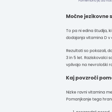
Pomembno je, da nose
Močne jezikovne s
To pa ni edina študija, 
dodajanja vitamina D v 
Rezultati so pokazali, 
3 in 5 let. Raziskovalci 
vplivajo na nevrološki r
Kaj povzroči pom
Nizke ravni vitamina m
Pomanjkanje tega hrani