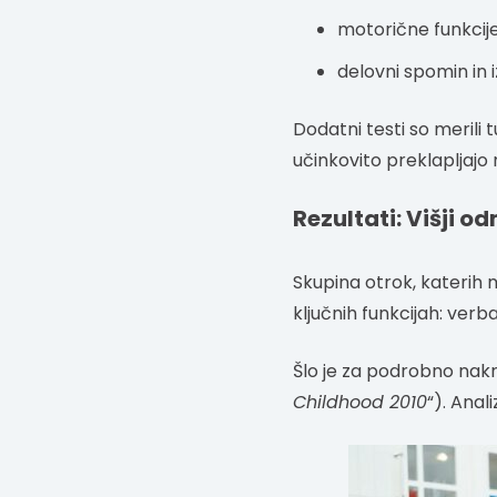
motorične funkcije
delovni spomin in i
Dodatni testi so merili
učinkovito preklapljajo
Rezultati: Višji 
Skupina otrok, katerih m
ključnih funkcijah: ve
Šlo je za podrobno nakn
Childhood 2010
“). Anal