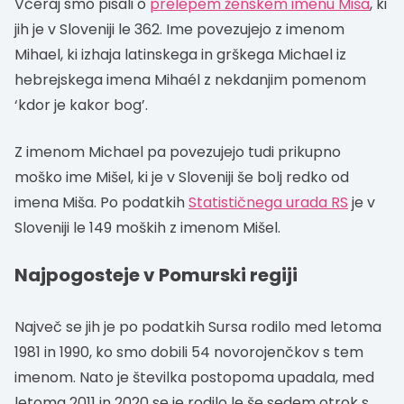
Včeraj smo pisali o
prelepem ženskem imenu Miša
, ki
jih je v Sloveniji le 362. Ime povezujejo z imenom
Mihael, ki izhaja latinskega in grškega Michael iz
hebrejskega imena Mihaél z nekdanjim pomenom
‘kdor je kakor bog’.
Z imenom Michael pa povezujejo tudi prikupno
moško ime Mišel, ki je v Sloveniji še bolj redko od
imena Miša. Po podatkih
Statističnega urada RS
je v
Sloveniji le 149 moških z imenom Mišel.
Najpogosteje v Pomurski regiji
Največ se jih je po podatkih Sursa rodilo med letoma
1981 in 1990, ko smo dobili 54 novorojenčkov s tem
imenom. Nato je številka postopoma upadala, med
letoma 2011 in 2020 se je rodilo le še sedem otrok s