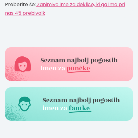
Preberite še:
Zanimivo ime za deklice, ki ga ima pri
nas 45 prebivalk