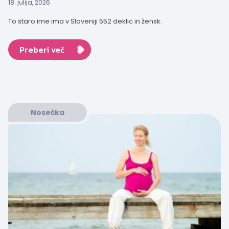
18. julija, 2026
To staro ime ima v Sloveniji 552 deklic in žensk.
Preberi več
Nosečka