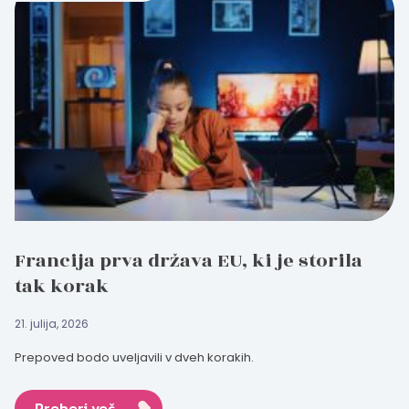
Francija prva država EU, ki je storila
tak korak
21. julija, 2026
Prepoved bodo uveljavili v dveh korakih.
Preberi več