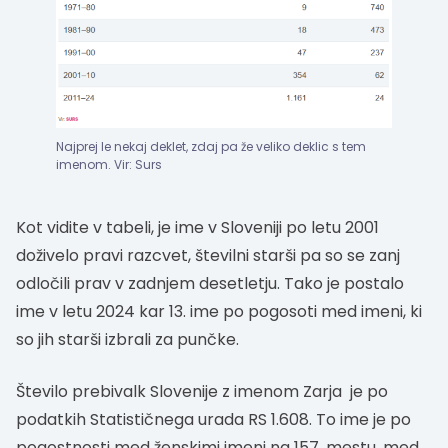
Najprej le nekaj deklet, zdaj pa že veliko deklic s tem
imenom. Vir: Surs
Kot vidite v tabeli, je ime v Sloveniji po letu 2001
doživelo pravi razcvet, številni starši pa so se zanj
odločili prav v zadnjem desetletju. Tako je postalo
ime v letu 2024 kar 13. ime po pogosoti med imeni, ki
so jih starši izbrali za punčke.
Število prebivalk Slovenije z imenom Zarja je po
podatkih Statističnega urada RS 1.608. To ime je po
pogostnosti med ženskimi imeni na 157. mestu, med