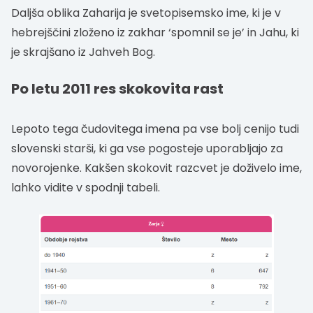
Daljša oblika Zaharija je svetopisemsko ime, ki je v
hebrejščini zloženo iz zakhar ‘spomnil se je’ in Jahu, ki
je skrajšano iz Jahveh Bog.
Po letu 2011 res skokovita rast
Lepoto tega čudovitega imena pa vse bolj cenijo tudi
slovenski starši, ki ga vse pogosteje uporabljajo za
novorojenke. Kakšen skokovit razcvet je doživelo ime,
lahko vidite v spodnji tabeli.