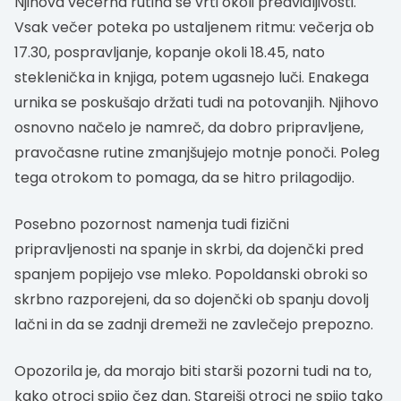
Njihova večerna rutina se vrti okoli predvidljivosti.
Vsak večer poteka po ustaljenem ritmu: večerja ob
17.30, pospravljanje, kopanje okoli 18.45, nato
steklenička in knjiga, potem ugasnejo luči. Enakega
urnika se poskušajo držati tudi na potovanjih. Njihovo
osnovno načelo je namreč, da dobro pripravljene,
pravočasne rutine zmanjšujejo motnje ponoči. Poleg
tega otrokom to pomaga, da se hitro prilagodijo.
Posebno pozornost namenja tudi fizični
pripravljenosti na spanje in skrbi, da dojenčki pred
spanjem popijejo vse mleko. Popoldanski obroki so
skrbno razporejeni, da so dojenčki ob spanju dovolj
lačni in da se zadnji dremeži ne zavlečejo prepozno.
Opozorila je, da morajo biti starši pozorni tudi na to,
kako otroci spijo čez dan. Starejši otroci ne spijo tako