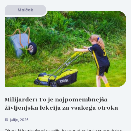
Malček
Milijarder: To je najpomembnejša
življenjska lekcija za vsakega otroka
19. julija, 2026
Otroci, ki to miselnost osvojijo že zgodaj, se bolje spopadajo s