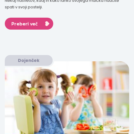
Nekaj nasvetov, kdaj in kako lahko svojega malčka naučite
spati v svoji postelji.
Preberi več
Dojenček