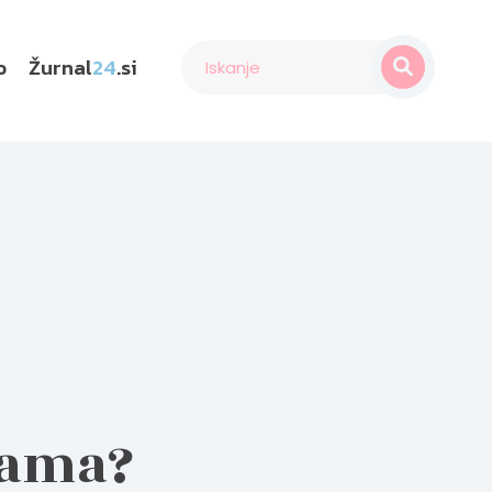
o
Žurnal
24
.si
mama?