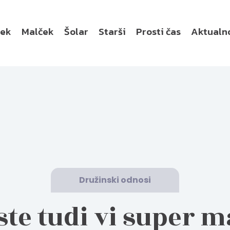
ček
Malček
Šolar
Starši
Prosti čas
Aktualn
Družinski odnosi
 ste tudi vi super 