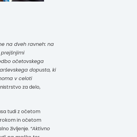
ane na dveh ravneh: na
 prejšnjimi
 uvedbo očetovskega
tarševskega dopusta, ki
inoma v celoti
nistrstvo za delo,
časa tudi z očetom
 otrokom in očetom
lno življenje.
“Aktivno