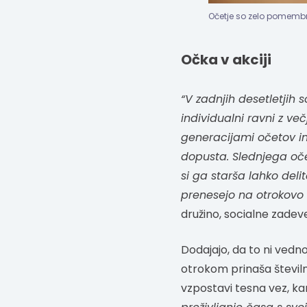
Očetje so zelo pomembni
Očka v akciji
“V zadnjih desetletjih
individualni ravni z ve
generacijami očetov in 
dopusta. Slednjega oče
si ga starša lahko del
prenesejo na otrokovo
družino, socialne zadev
Dodajajo, da to ni vedno
otrokom prinaša številn
vzpostavi tesna vez, kar