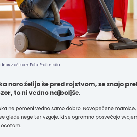
nos z očetom. Foto: Profimedia
ka noro želijo še pred rojstvom, se znajo pre
or, to ni vedno najboljše
.
oka ne pomeni vedno samo dobro. Novopečene mamice, ki
o vse glede nege ter vzgoje, ki se ogromno posvečajo svoje
z očetom.