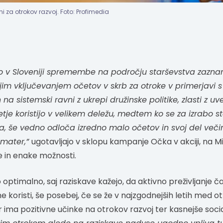
 za otrokov razvoj. Foto: Profimedia
 so v Sloveniji spremembe na področju starševstva zazn
čjim vključevanjem očetov v skrb za otroke v primerjavi s
na sistemski ravni z ukrepi družinske politike, zlasti z
tje koristijo v velikem deležu, medtem ko se za izrabo s
ita, še vedno odloča izredno malo očetov in svoj del več
 mater,”
ugotavljajo v sklopu kampanje Očka v akciji, na Mi
e in enake možnosti.
 optimalno, saj raziskave kažejo, da aktivno preživljanje 
e koristi, še posebej, če se že v najzgodnejših letih med
 ima pozitivne učinke na otrokov razvoj ter kasnejše socia