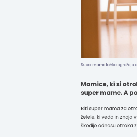
Super mame lahko ogrožajo od
Mamice, ki si otro
super mame. A poz
Biti super mama za otr
želele, ki vedo in znaj
škodijo odnosu otroka 