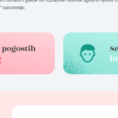
ojim otrokom glede na raziskave nadvse ugodno vpliva t
,”
opozarjajo.