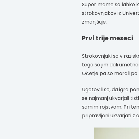
Super mame so lahko kr
strokovnjakov iz Univer
zmanjšuje.
Prvi trije meseci
Strokovnjaki so v razisk
tega so jim dali umetne
Očetje pa so morali po r
Ugotovili so, da igra p
se najmanj ukvarjali tist
samim rojstvom. Pri tem n
pripravljeni ukvarjati 