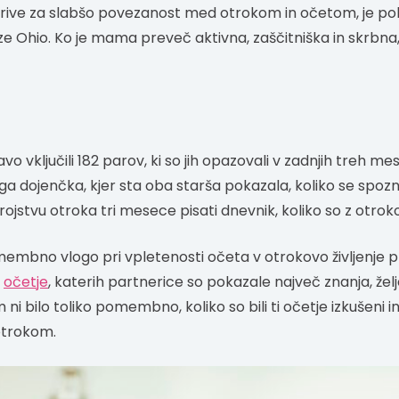
ive za slabšo povezanost med otrokom in očetom, je po
ze Ohio. Ko je mama preveč aktivna, zaščitniška in skrbna
avo vključili 182 parov, ki so jih opazovali v zadnjih treh m
ga dojenčka, kjer sta oba starša pokazala, koliko se spozn
ojstvu otroka tri mesece pisati dnevnik, koliko so z otroko
omembno vlogo pri vpletenosti očeta v otrokovo življenje 
i
očetje
, katerih partnerice so pokazale največ znanja, žel
i bilo toliko pomembno, koliko so bili ti očetje izkušeni in 
z otrokom.