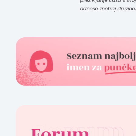
preživljanje časa s sv
odnose znotraj družine
Forum