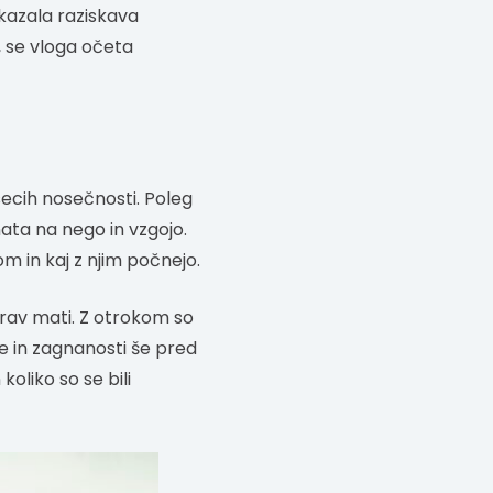
kazala raziskava
, se vloga očeta
esecih nosečnosti. Poleg
ata na nego in vzgojo.
m in kaj z njim počnejo.
prav mati. Z otrokom so
je in zagnanosti še pred
koliko so se bili