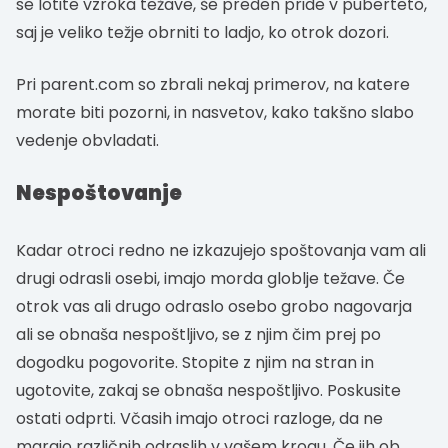
se lotite vzroka težave, še preden pride v puberteto,
saj je veliko težje obrniti to ladjo, ko otrok dozori.
Pri parent.com so zbrali nekaj primerov, na katere
morate biti pozorni, in nasvetov, kako takšno slabo
vedenje obvladati.
Nespoštovanje
Kadar otroci redno ne izkazujejo spoštovanja vam ali
drugi odrasli osebi, imajo morda globlje težave. Če
otrok vas ali drugo odraslo osebo grobo nagovarja
ali se obnaša nespoštljivo, se z njim čim prej po
dogodku pogovorite. Stopite z njim na stran in
ugotovite, zakaj se obnaša nespoštljivo. Poskusite
ostati odprti. Včasih imajo otroci razloge, da ne
marajo različnih odraslih v vašem krogu. Če jih ob