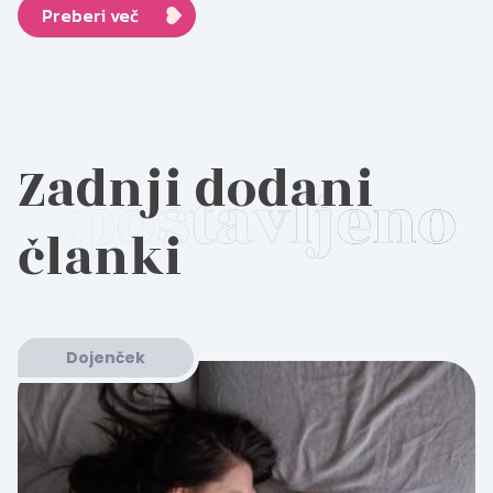
Preberi več
Zadnji dodani
članki
Dojenček