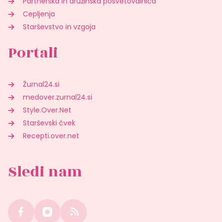
Partnerska in družinska posvetovalnica
Cepljenja
Starševstvo in vzgoja
Portali
Žurnal24.si
medover.zurnal24.si
Style.Over.Net
Starševski čvek
Recepti.over.net
Sledi nam