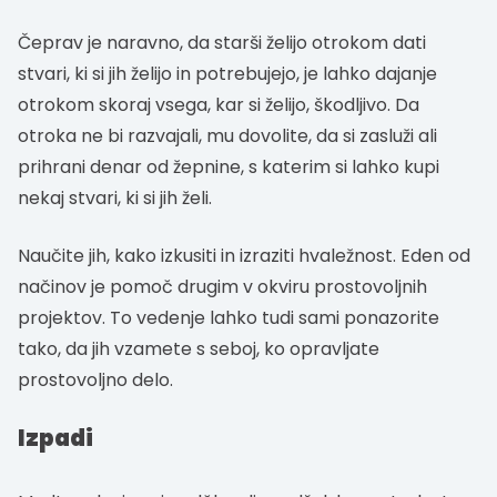
Čeprav je naravno, da starši želijo otrokom dati
stvari, ki si jih želijo in potrebujejo, je lahko dajanje
otrokom skoraj vsega, kar si želijo, škodljivo. Da
otroka ne bi razvajali, mu dovolite, da si zasluži ali
prihrani denar od žepnine, s katerim si lahko kupi
nekaj stvari, ki si jih želi.
Naučite jih, kako izkusiti in izraziti hvaležnost. Eden od
načinov je pomoč drugim v okviru prostovoljnih
projektov. To vedenje lahko tudi sami ponazorite
tako, da jih vzamete s seboj, ko opravljate
prostovoljno delo.
Izpadi