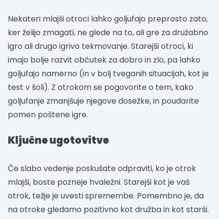
Nekateri mlajši otroci lahko goljufajo preprosto zato,
ker želijo zmagati, ne glede na to, ali gre za družabno
igro ali drugo igrivo tekmovanje. Starejši otroci, ki
imajo bolje razvit občutek za dobro in zlo, pa lahko
goljufajo namerno (in v bolj tveganih situacijah, kot je
test v šoli). Z otrokom se pogovorite o tem, kako
goljufanje zmanjšuje njegove dosežke, in poudarite
pomen poštene igre.
Ključne ugotovitve
Če slabo vedenje poskušate odpraviti, ko je otrok
mlajši, boste pozneje hvaležni. Starejši kot je vaš
otrok, težje je uvesti spremembe. Pomembno je, da
na otroke gledamo pozitivno kot družba in kot starši.