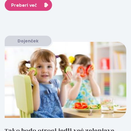
Preberi več
Dojenček
Tako bodo otroci jedli več zelenjave