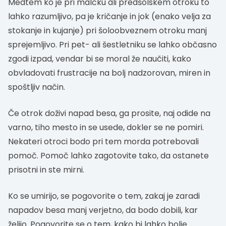
Medtem ko je pri malčku ali predšolskem otroku to
lahko razumljivo, pa je kričanje in jok (enako velja za
stokanje in kujanje) pri šoloobveznem otroku manj
sprejemljivo. Pri pet- ali šestletniku se lahko občasno
zgodi izpad, vendar bi se moral že naučiti, kako
obvladovati frustracije na bolj nadzorovan, miren in
spoštljiv način.
Če otrok doživi napad besa, ga prosite, naj odide na
varno, tiho mesto in se usede, dokler se ne pomiri.
Nekateri otroci bodo pri tem morda potrebovali
pomoč. Pomoč lahko zagotovite tako, da ostanete
prisotni in ste mirni.
Ko se umirijo, se pogovorite o tem, zakaj je zaradi
napadov besa manj verjetno, da bodo dobili, kar
želijo. Pogovorite se o tem, kako bi lahko bolje