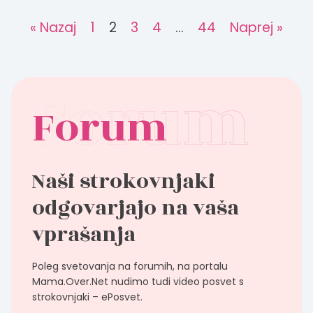
« Nazaj
1
2
3
4
…
44
Naprej »
Forum
Naši strokovnjaki
odgovarjajo na vaša
vprašanja
Poleg svetovanja na forumih, na portalu
Mama.Over.Net nudimo tudi video posvet s
strokovnjaki – ePosvet.