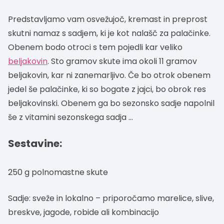
Predstavljamo vam osvežujoč, kremast in preprost
skutni namaz s sadjem, ki je kot nalašč za palačinke.
Obenem bodo otroci s tem pojedli kar veliko
beljakovin
. Sto gramov skute ima okoli 11 gramov
beljakovin, kar ni zanemarljivo. Če bo otrok obenem
jedel še palačinke, ki so bogate z jajci, bo obrok res
beljakovinski. Obenem ga bo sezonsko sadje napolnil
še z vitamini sezonskega sadja …
Sestavine:
250 g polnomastne skute
Sadje: sveže in lokalno – priporočamo marelice, slive,
breskve, jagode, robide ali kombinacijo