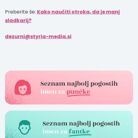
Preberite še:
Kako naučiti otroka, da je manj
sladkarij?
dezurni@styria-media.si